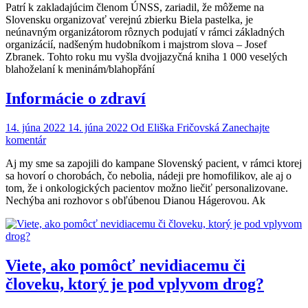
Patrí k zakladajúcim členom ÚNSS, zariadil, že môžeme na
vtipných
Slovensku organizovať verejnú zbierku Biela pastelka, je
prianí
neúnavným organizátorom rôznych podujatí v rámci základných
napísal
organizácií, nadšeným hudobníkom i majstrom slova – Josef
slabozraký
Zbranek. Tohto roku mu vyšla dvojjazyčná kniha 1 000 veselých
textár
blahoželaní k meninám/blahopřání
Informácie o zdraví
14. júna 2022
14. júna 2022
Od
Eliška Fričovská
Zanechajte
on
komentár
Informácie
Aj my sme sa zapojili do kampane Slovenský pacient, v rámci ktorej
o
sa hovorí o chorobách, čo nebolia, nádeji pre homofilikov, ale aj o
zdraví
tom, že i onkologických pacientov možno liečiť personalizovane.
Nechýba ani rozhovor s obľúbenou Dianou Hágerovou. Ak
Viete, ako pomôcť nevidiacemu či
človeku, ktorý je pod vplyvom drog?