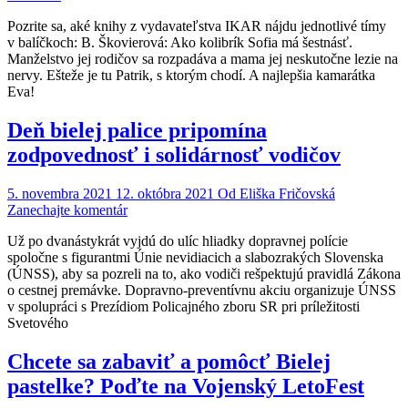
Knihy
Pozrite sa, aké knihy z vydavateľstva IKAR nájdu jednotlivé tímy
určené
v balíčkoch: B. Škovierová: Ako kolibrík Sofia má šestnásť.
víťazom
Manželstvo jej rodičov sa rozpadáva a mama jej neskutočne lezie na
motivačnej
nervy. Ešteže je tu Patrik, s ktorým chodí. A najlepšia kamarátka
súťaže
Eva!
Deň bielej palice pripomína
zodpovednosť i solidárnosť vodičov
5. novembra 2021
12. októbra 2021
Od
Eliška Fričovská
on
Zanechajte komentár
Deň
Už po dvanástykrát vyjdú do ulíc hliadky dopravnej polície
bielej
spoločne s figurantmi Únie nevidiacich a slabozrakých Slovenska
palice
(ÚNSS), aby sa pozreli na to, ako vodiči rešpektujú pravidlá Zákona
pripomína
o cestnej premávke. Dopravno-preventívnu akciu organizuje ÚNSS
zodpovednosť
v spolupráci s Prezídiom Policajného zboru SR pri príležitosti
i
Svetového
solidárnosť
vodičov
Chcete sa zabaviť a pomôcť Bielej
pastelke? Poďte na Vojenský LetoFest