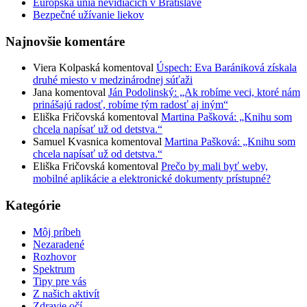
Európska únia nevidiacich v Bratislave
Bezpečné užívanie liekov
Najnovšie komentáre
Viera Kolpaská
komentoval
Úspech: Eva Barániková získala
druhé miesto v medzinárodnej súťaži
Jana
komentoval
Ján Podolinský: „Ak robíme veci, ktoré nám
prinášajú radosť, robíme tým radosť aj iným“
Eliška Fričovská
komentoval
Martina Pašková: „Knihu som
chcela napísať už od detstva.“
Samuel Kvasnica
komentoval
Martina Pašková: „Knihu som
chcela napísať už od detstva.“
Eliška Fričovská
komentoval
Prečo by mali byť weby,
mobilné aplikácie a elektronické dokumenty prístupné?
Kategórie
Môj príbeh
Nezaradené
Rozhovor
Spektrum
Tipy pre vás
Z našich aktivít
Zdravie očí