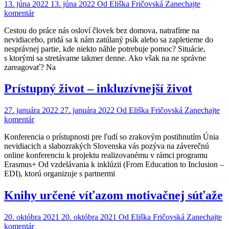
13. júna 2022
13. júna 2022
Od
Eliška Fričovská
Zanechajte
on
komentár
Viete,
Cestou do práce nás osloví človek bez domova, natrafíme na
ako
nevidiaceho, pridá sa k nám zatúlaný psík alebo sa zapletieme do
pomôcť
nesprávnej partie, kde niekto náhle potrebuje pomoc? Situácie,
nevidiacemu
s ktorými sa stretávame takmer denne. Ako však na ne správne
či
zareagovať? Na
človeku,
ktorý
je
Prístupný život – inkluzívnejší život
pod
vplyvom
27. januára 2022
27. januára 2022
Od
Eliška Fričovská
Zanechajte
drog?
on
komentár
Prístupný
Konferencia o prístupnosti pre ľudí so zrakovým postihnutím Únia
život
nevidiacich a slabozrakých Slovenska vás pozýva na záverečnú
–
online konferenciu k projektu realizovanému v rámci programu
inkluzívnejší
Erasmus+ Od vzdelávania k inklúzii (From Education to Inclusion –
život
EDI), ktorú organizuje s partnermi
Knihy určené víťazom motivačnej súťaže
20. októbra 2021
20. októbra 2021
Od
Eliška Fričovská
Zanechajte
on
komentár