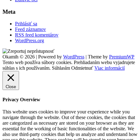
Meta
Prihlásiť sa
Feed záznamov
RSS feed komentárov
WordPress.org
Footer
Okamih © 2026
|
Powered by
WordPress
|
Theme by
PremiumWP
Widgets
Tento web používa súbory cookies. Prehliadaním webu vyjadrujete
súhlas s ich používaním.
Súhlasím
Odmietnuť
Viac informácií
Close
Privacy Overview
This website uses cookies to improve your experience while you
navigate through the website. Out of these cookies, the cookies that
are categorized as necessary are stored on your browser as they are
essential for the working of basic functionalities of the website. We
also use third-party cookies that help us analyze and understand how
you use this website. These cookies will be stored in your browser