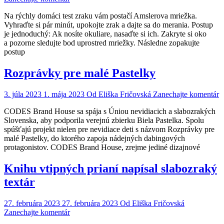
Chcete
Na rýchly domáci test zraku vám postačí Amslerova mriežka.
si
Vyhraďte si pár minút, upokojte zrak a dajte sa do merania. Postup
skontrolovať
je jednoduchý: Ak nosíte okuliare, nasaďte si ich. Zakryte si oko
zrak?
a pozorne sledujte bod uprostred mriežky. Následne zopakujte
Použite
postup
toto…
Rozprávky pre malé Pastelky
o
3. júla 2023
1. mája 2023
Od
Eliška Fričovská
Zanechajte komentár
R
CODES Brand House sa spája s Úniou nevidiacich a slabozrakých
p
Slovenska, aby podporila verejnú zbierku Biela Pastelka. Spolu
m
spúšťajú projekt nielen pre nevidiace deti s názvom Rozprávky pre
P
malé Pastelky, do ktorého zapoja nádejných dabingových
protagonistov. CODES Brand House, zrejme jediné dizajnové
Knihu vtipných prianí napísal slabozraký
textár
27. februára 2023
27. februára 2023
Od
Eliška Fričovská
on
Zanechajte komentár
Knihu