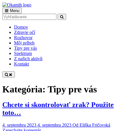
Skip
to
Main
Menu
Okamih
Tvoria nevidiaci pre vidiacich
content
Search
Search
Navigation
for:
Domov
Zdravie očí
Rozhovor
Môj príbeh
Tipy pre vás
Spektrum
Z našich aktivít
Kontakt
Kategória:
Tipy pre vás
Chcete si skontrolovať zrak? Použite
toto…
4. septembra 2023
4. septembra 2023
Od
Eliška Fričovská
on
Zanechajte komentár