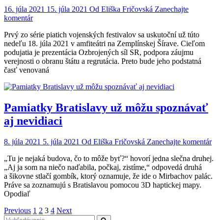
16. júla 2021
15. júla 2021
Od
Eliška Fričovská
Zanechajte
on
komentár
Chcete
Prvý zo série piatich vojenských festivalov sa uskutoční už túto
sa
nedeľu 18. júla 2021 v amfiteátri na Zemplínskej Šírave. Cieľom
zabaviť
podujatia je prezentácia Ozbrojených síl SR, podpora záujmu
a
verejnosti o obranu štátu a regrutácia. Preto bude jeho podstatná
pomôcť
časť venovaná
Bielej
pastelke?
Poďte
na
Pamiatky Bratislavy už môžu spoznávať
Vojenský
LetoFest
aj nevidiaci
on
8. júla 2021
5. júla 2021
Od
Eliška Fričovská
Zanechajte komentár
Pa
„Tu je nejaká budova, čo to môže byť?“ hovorí jedna slečna druhej.
Br
„Aj ja som na niečo naďabila, počkaj, zistíme,“ odpovedá druhá
už
a šikovne stlačí gombík, ktorý oznamuje, že ide o Mirbachov palác.
mô
Práve sa zoznamujú s Bratislavou pomocou 3D haptickej mapy.
sp
Opodiaľ
aj
ne
Stránkovanie
Page
Page
Page
Page
Previous
1
2
3
4
Next
Search
Search