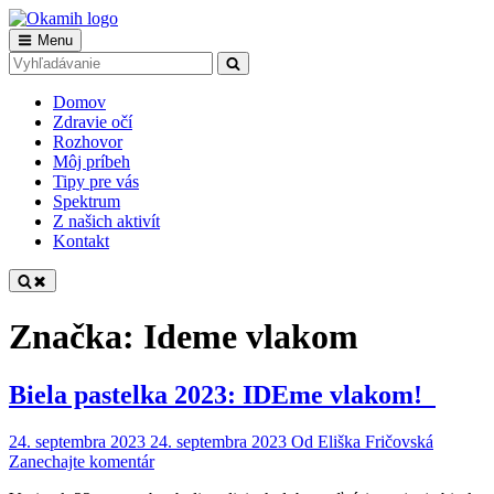
Skip
to
Main
Menu
Okamih
Tvoria nevidiaci pre vidiacich
content
Search
Search
Navigation
for:
Domov
Zdravie očí
Rozhovor
Môj príbeh
Tipy pre vás
Spektrum
Z našich aktivít
Kontakt
Značka:
Ideme vlakom
Biela pastelka 2023: IDEme vlakom!
24. septembra 2023
24. septembra 2023
Od
Eliška Fričovská
on
Zanechajte komentár
Biela