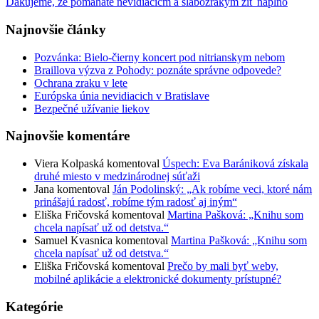
Najnovšie články
Pozvánka: Bielo-čierny koncert pod nitrianskym nebom
Braillova výzva z Pohody: poznáte správne odpovede?
Ochrana zraku v lete
Európska únia nevidiacich v Bratislave
Bezpečné užívanie liekov
Najnovšie komentáre
Viera Kolpaská
komentoval
Úspech: Eva Barániková získala
druhé miesto v medzinárodnej súťaži
Jana
komentoval
Ján Podolinský: „Ak robíme veci, ktoré nám
prinášajú radosť, robíme tým radosť aj iným“
Eliška Fričovská
komentoval
Martina Pašková: „Knihu som
chcela napísať už od detstva.“
Samuel Kvasnica
komentoval
Martina Pašková: „Knihu som
chcela napísať už od detstva.“
Eliška Fričovská
komentoval
Prečo by mali byť weby,
mobilné aplikácie a elektronické dokumenty prístupné?
Kategórie