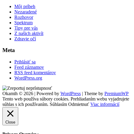
Môj príbeh
Nezaradené
Rozhovor
Spektrum
Tipy pre vás
Z našich aktivít
Zdravie očí
Meta
Prihlásiť sa
Feed záznamov
RSS feed komentárov
WordPress.org
Footer
Okamih © 2026
|
Powered by
WordPress
|
Theme by
PremiumWP
Widgets
Tento web používa súbory cookies. Prehliadaním webu vyjadrujete
súhlas s ich používaním.
Súhlasím
Odmietnuť
Viac informácií
Close