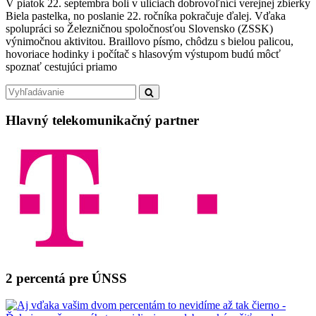
V piatok 22. septembra boli v uliciach dobrovoľníci verejnej zbierky
pastelka
Biela pastelka, no poslanie 22. ročníka pokračuje ďalej. Vďaka
2023:
spolupráci so Železničnou spoločnosťou Slovensko (ZSSK)
IDEme
výnimočnou aktivitou. Braillovo písmo, chôdzu s bielou palicou,
vlakom!
hovoriace hodinky i počítač s hlasovým výstupom budú môcť
spoznať cestujúci priamo
Primary
Search
Search
for:
Sidebar
Hlavný telekomunikačný partner
2 percentá pre ÚNSS