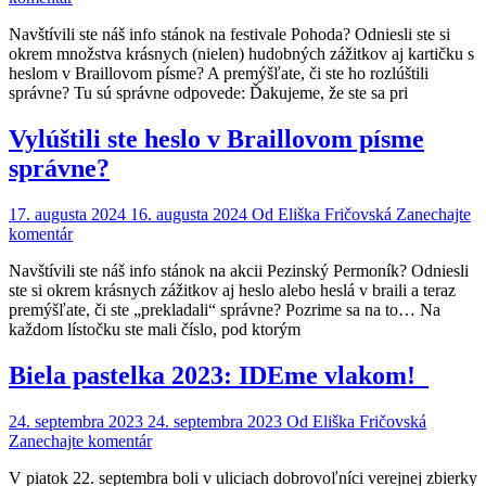
Braillova
Navštívili ste náš info stánok na festivale Pohoda? Odniesli ste si
výzva
okrem množstva krásnych (nielen) hudobných zážitkov aj kartičku s
z
heslom v Braillovom písme? A premýšľate, či ste ho rozlúštili
Pohody:
správne? Tu sú správne odpovede: Ďakujeme, že ste sa pri
poznáte
správne
odpovede?
Vylúštili ste heslo v Braillovom písme
správne?
17. augusta 2024
16. augusta 2024
Od
Eliška Fričovská
Zanechajte
on
komentár
Vylúštili
Navštívili ste náš info stánok na akcii Pezinský Permoník? Odniesli
ste
ste si okrem krásnych zážitkov aj heslo alebo heslá v braili a teraz
heslo
premýšľate, či ste „prekladali“ správne? Pozrime sa na to… Na
v
každom lístočku ste mali číslo, pod ktorým
Braillovom
písme
správne?
Biela pastelka 2023: IDEme vlakom!
24. septembra 2023
24. septembra 2023
Od
Eliška Fričovská
on
Zanechajte komentár
Biela
V piatok 22. septembra boli v uliciach dobrovoľníci verejnej zbierky
pastelka