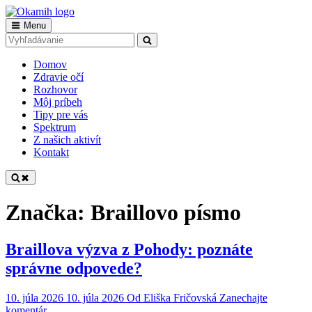
Skip
to
Main
Menu
Okamih
Tvoria nevidiaci pre vidiacich
content
Search
Search
Navigation
for:
Domov
Zdravie očí
Rozhovor
Môj príbeh
Tipy pre vás
Spektrum
Z našich aktivít
Kontakt
Značka:
Braillovo písmo
Braillova výzva z Pohody: poznáte
správne odpovede?
10. júla 2026
10. júla 2026
Od
Eliška Fričovská
Zanechajte
on
komentár