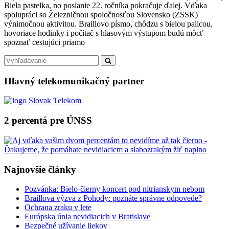
Biela pastelka, no poslanie 22. ročníka pokračuje ďalej. Vďaka
2023:
spolupráci so Železničnou spoločnosťou Slovensko (ZSSK)
IDEme
výnimočnou aktivitou. Braillovo písmo, chôdzu s bielou palicou,
vlakom!
hovoriace hodinky i počítač s hlasovým výstupom budú môcť
spoznať cestujúci priamo
Primary
Search
Search
for:
Sidebar
Hlavný telekomunikačný partner
2 percentá pre ÚNSS
Najnovšie články
Pozvánka: Bielo-čierny koncert pod nitrianskym nebom
Braillova výzva z Pohody: poznáte správne odpovede?
Ochrana zraku v lete
Európska únia nevidiacich v Bratislave
Bezpečné užívanie liekov