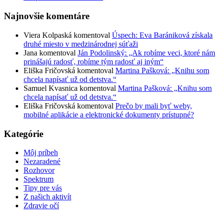
Najnovšie komentáre
Viera Kolpaská
komentoval
Úspech: Eva Barániková získala
druhé miesto v medzinárodnej súťaži
Jana
komentoval
Ján Podolinský: „Ak robíme veci, ktoré nám
prinášajú radosť, robíme tým radosť aj iným“
Eliška Fričovská
komentoval
Martina Pašková: „Knihu som
chcela napísať už od detstva.“
Samuel Kvasnica
komentoval
Martina Pašková: „Knihu som
chcela napísať už od detstva.“
Eliška Fričovská
komentoval
Prečo by mali byť weby,
mobilné aplikácie a elektronické dokumenty prístupné?
Kategórie
Môj príbeh
Nezaradené
Rozhovor
Spektrum
Tipy pre vás
Z našich aktivít
Zdravie očí