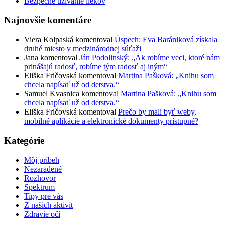
Bezpečné užívanie liekov
Najnovšie komentáre
Viera Kolpaská
komentoval
Úspech: Eva Barániková získala
druhé miesto v medzinárodnej súťaži
Jana
komentoval
Ján Podolinský: „Ak robíme veci, ktoré nám
prinášajú radosť, robíme tým radosť aj iným“
Eliška Fričovská
komentoval
Martina Pašková: „Knihu som
chcela napísať už od detstva.“
Samuel Kvasnica
komentoval
Martina Pašková: „Knihu som
chcela napísať už od detstva.“
Eliška Fričovská
komentoval
Prečo by mali byť weby,
mobilné aplikácie a elektronické dokumenty prístupné?
Kategórie
Môj príbeh
Nezaradené
Rozhovor
Spektrum
Tipy pre vás
Z našich aktivít
Zdravie očí