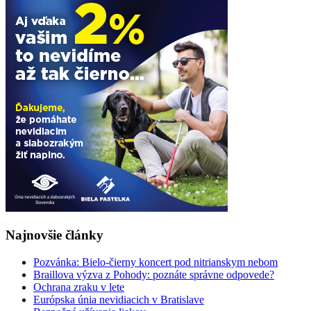
Najnovšie články
Pozvánka: Bielo-čierny koncert pod nitrianskym nebom
Braillova výzva z Pohody: poznáte správne odpovede?
Ochrana zraku v lete
Európska únia nevidiacich v Bratislave