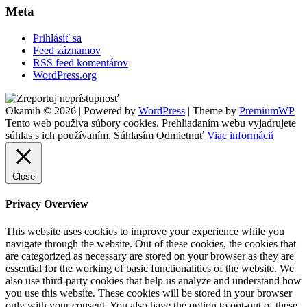
Meta
Prihlásiť sa
Feed záznamov
RSS feed komentárov
WordPress.org
Footer
Okamih © 2026
|
Powered by
WordPress
|
Theme by
PremiumWP
Widgets
Tento web používa súbory cookies. Prehliadaním webu vyjadrujete
súhlas s ich používaním.
Súhlasím
Odmietnuť
Viac informácií
Close
Privacy Overview
This website uses cookies to improve your experience while you
navigate through the website. Out of these cookies, the cookies that
are categorized as necessary are stored on your browser as they are
essential for the working of basic functionalities of the website. We
also use third-party cookies that help us analyze and understand how
you use this website. These cookies will be stored in your browser
only with your consent. You also have the option to opt-out of these