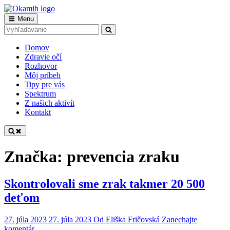
Skip
to
Main
Menu
Okamih
Tvoria nevidiaci pre vidiacich
content
Search
Search
Navigation
for:
Domov
Zdravie očí
Rozhovor
Môj príbeh
Tipy pre vás
Spektrum
Z našich aktivít
Kontakt
Značka:
prevencia zraku
Skontrolovali sme zrak takmer 20 500
deťom
27. júla 2023
27. júla 2023
Od
Eliška Fričovská
Zanechajte
on
komentár