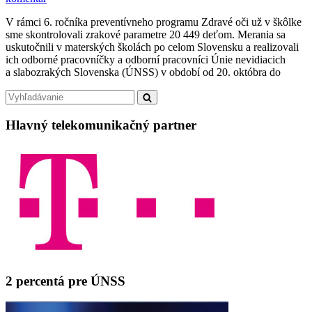
Skontrolovali
V rámci 6. ročníka preventívneho programu Zdravé oči už v škôlke
sme
sme skontrolovali zrakové parametre 20 449 deťom. Merania sa
zrak
uskutočnili v materských školách po celom Slovensku a realizovali
takmer
ich odborné pracovníčky a odborní pracovníci Únie nevidiacich
20
a slabozrakých Slovenska (ÚNSS) v období od 20. októbra do
500
deťom
Primary
Search
Search
for:
Sidebar
Hlavný telekomunikačný partner
2 percentá pre ÚNSS