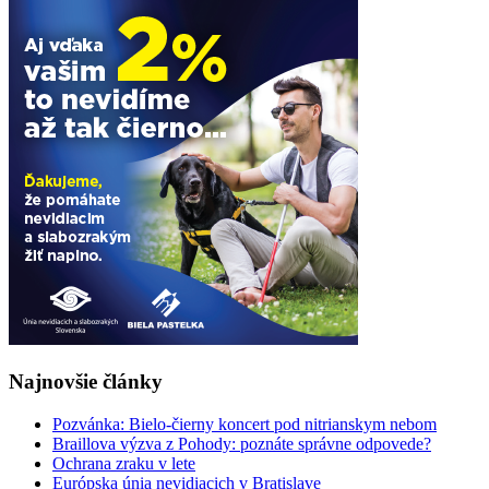
Najnovšie články
Pozvánka: Bielo-čierny koncert pod nitrianskym nebom
Braillova výzva z Pohody: poznáte správne odpovede?
Ochrana zraku v lete
Európska únia nevidiacich v Bratislave