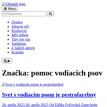
Skip
to
Main
Menu
Okamih
Tvoria nevidiaci pre vidiacich
content
Search
Search
Navigation
for:
Domov
Zdravie očí
Rozhovor
Môj príbeh
Tipy pre vás
Spektrum
Z našich aktivít
Kontakt
Značka:
pomoc vodiacich psov
Svet s vodiacim psom je pestrofarebný
26. apríla 2023
26. apríla 2023
Od
Eliška Fričovská
Zanechajte