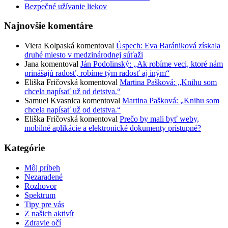
Bezpečné užívanie liekov
Najnovšie komentáre
Viera Kolpaská
komentoval
Úspech: Eva Barániková získala
druhé miesto v medzinárodnej súťaži
Jana
komentoval
Ján Podolinský: „Ak robíme veci, ktoré nám
prinášajú radosť, robíme tým radosť aj iným“
Eliška Fričovská
komentoval
Martina Pašková: „Knihu som
chcela napísať už od detstva.“
Samuel Kvasnica
komentoval
Martina Pašková: „Knihu som
chcela napísať už od detstva.“
Eliška Fričovská
komentoval
Prečo by mali byť weby,
mobilné aplikácie a elektronické dokumenty prístupné?
Kategórie
Môj príbeh
Nezaradené
Rozhovor
Spektrum
Tipy pre vás
Z našich aktivít
Zdravie očí