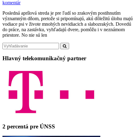
on
komentár
Svet
Posledná aprílová streda je pre ľudí so zrakovým postihnutím
s
významným dňom, pretože si pripomínajú, akú dôležitú úlohu majú
vodiacim
vodiace psi v živote mnohých nevidiacich a slabozrakých. Dovedú
psom
do práce, na zastávku, vyhľadajú dvere, pomôžu i v neznámom
je
priestore. No nie sú len
pestrofarebný
Primary
Search
Search
for:
Sidebar
Hlavný telekomunikačný partner
2 percentá pre ÚNSS