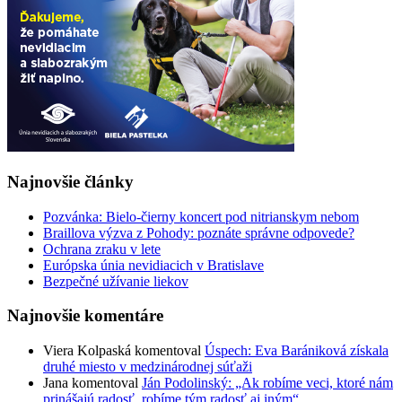
Najnovšie články
Pozvánka: Bielo-čierny koncert pod nitrianskym nebom
Braillova výzva z Pohody: poznáte správne odpovede?
Ochrana zraku v lete
Európska únia nevidiacich v Bratislave
Bezpečné užívanie liekov
Najnovšie komentáre
Viera Kolpaská
komentoval
Úspech: Eva Barániková získala
druhé miesto v medzinárodnej súťaži
Jana
komentoval
Ján Podolinský: „Ak robíme veci, ktoré nám
prinášajú radosť, robíme tým radosť aj iným“