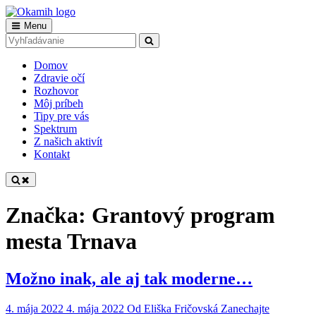
Skip
to
Main
Menu
Okamih
Tvoria nevidiaci pre vidiacich
content
Search
Search
Navigation
for:
Domov
Zdravie očí
Rozhovor
Môj príbeh
Tipy pre vás
Spektrum
Z našich aktivít
Kontakt
Značka:
Grantový program
mesta Trnava
Možno inak, ale aj tak moderne…
4. mája 2022
4. mája 2022
Od
Eliška Fričovská
Zanechajte