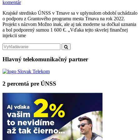
on
komentár
Možno
Krajské stredisko ÚNSS v Trnave sa v uplynulom období uchádzalo
inak,
o podporu z Grantového programu mesta Trnava na rok 2022.
ale
Projekt s názvom Možno inak, ale aj tak moderne sa dočkal uznania
aj
a bol podporený sumou 1 600 €. „Vďaka tejto skvelej finančnej
tak
injekcii sme
moderne…
Primary
Search
Search
for:
Sidebar
Hlavný telekomunikačný partner
2 percentá pre ÚNSS