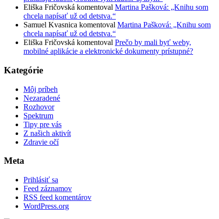
Eliška Fričovská
komentoval
Martina Pašková: „Knihu som
chcela napísať už od detstva.“
Samuel Kvasnica
komentoval
Martina Pašková: „Knihu som
chcela napísať už od detstva.“
Eliška Fričovská
komentoval
Prečo by mali byť weby,
mobilné aplikácie a elektronické dokumenty prístupné?
Kategórie
Môj príbeh
Nezaradené
Rozhovor
Spektrum
Tipy pre vás
Z našich aktivít
Zdravie očí
Meta
Prihlásiť sa
Feed záznamov
RSS feed komentárov
WordPress.org